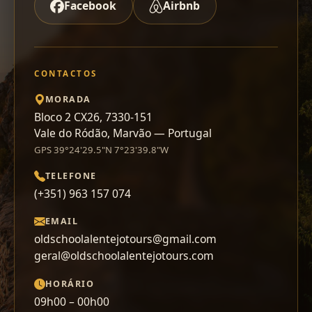
Facebook
Airbnb
CONTACTOS
MORADA
Bloco 2 CX26, 7330-151
Vale do Ródão, Marvão — Portugal
GPS 39°24'29.5"N 7°23'39.8"W
TELEFONE
(+351) 963 157 074
EMAIL
oldschoolalentejotours@gmail.com
geral@oldschoolalentejotours.com
HORÁRIO
09h00 – 00h00