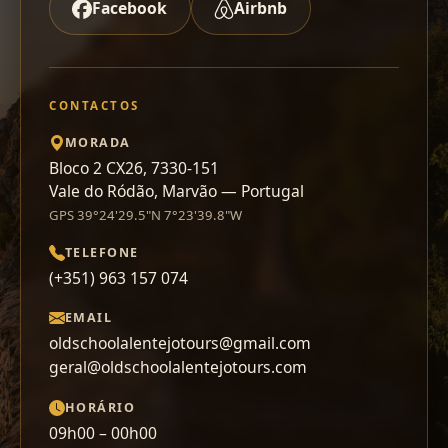
Facebook
Airbnb
CONTACTOS
MORADA
Bloco 2 CX26, 7330-151
Vale do Ródão, Marvão — Portugal
GPS 39°24'29.5"N 7°23'39.8"W
TELEFONE
(+351) 963 157 074
EMAIL
oldschoolalentejotours@gmail.com
geral@oldschoolalentejotours.com
HORÁRIO
09h00 – 00h00