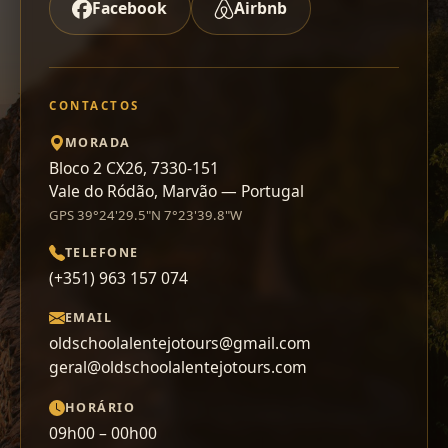
Facebook
Airbnb
CONTACTOS
MORADA
Bloco 2 CX26, 7330-151
Vale do Ródão, Marvão — Portugal
GPS 39°24'29.5"N 7°23'39.8"W
TELEFONE
(+351) 963 157 074
EMAIL
oldschoolalentejotours@gmail.com
geral@oldschoolalentejotours.com
HORÁRIO
09h00 – 00h00