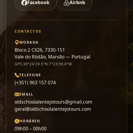
Facebook
Airbnb
CONTACTOS
MORADA
Bloco 2 CX26, 7330-151
Vale do Ródão, Marvão — Portugal
GPS 39°24'29.5"N 7°23'39.8"W
TELEFONE
(+351) 963 157 074
EMAIL
oldschoolalentejotours@gmail.com
geral@oldschoolalentejotours.com
HORÁRIO
09h00 – 00h00