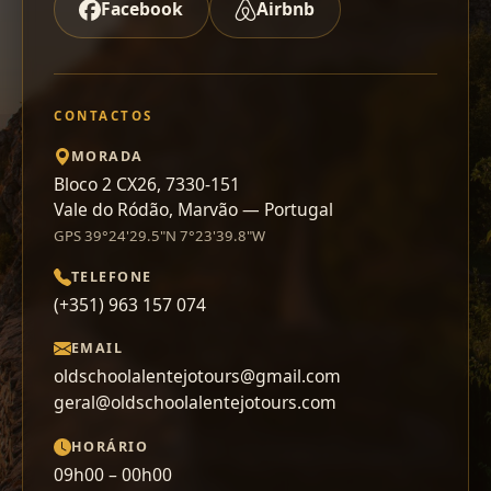
Facebook
Airbnb
CONTACTOS
MORADA
Bloco 2 CX26, 7330-151
Vale do Ródão, Marvão — Portugal
GPS 39°24'29.5"N 7°23'39.8"W
TELEFONE
(+351) 963 157 074
EMAIL
oldschoolalentejotours@gmail.com
geral@oldschoolalentejotours.com
HORÁRIO
09h00 – 00h00