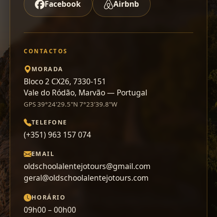
Facebook
Airbnb
CONTACTOS
MORADA
Bloco 2 CX26, 7330-151
Vale do Ródão, Marvão — Portugal
GPS 39°24'29.5"N 7°23'39.8"W
TELEFONE
(+351) 963 157 074
EMAIL
oldschoolalentejotours@gmail.com
geral@oldschoolalentejotours.com
HORÁRIO
09h00 – 00h00