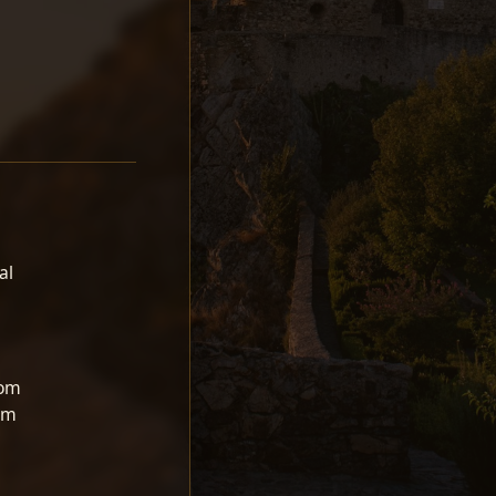
al
com
om