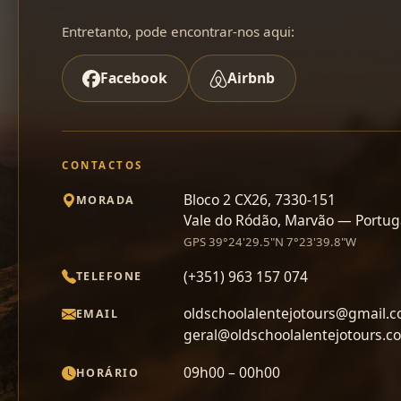
Entretanto, pode encontrar-nos aqui:
Facebook
Airbnb
CONTACTOS
Bloco 2 CX26, 7330-151
MORADA
Vale do Ródão, Marvão — Portug
GPS 39°24'29.5"N 7°23'39.8"W
(+351) 963 157 074
TELEFONE
oldschoolalentejotours@gmail.
EMAIL
geral@oldschoolalentejotours.c
09h00 – 00h00
HORÁRIO