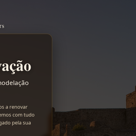
rs
vação
emodelação
os a renovar
remos com tudo
gado pela sua